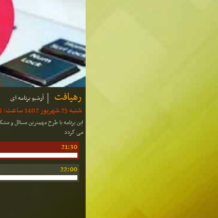
رهیافت
آرشیو برنامه ای
شنبه 25 شهریور 1402 ساعت: 21:05 | مدت: 55 دقیقه
این برنامه با طرح مهمترین مسائل و مش
می گردد
21:30
22:00