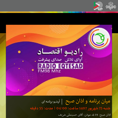
میان برنامه و اذان صبح
آرشیو برنامه ای
شنبه 25 شهریور 1402 ساعت: 04:00 | مدت: 55 دقیقه
اذان صبح: 4:23، موذن: آقای حسینعلی شریف