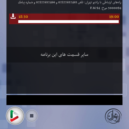
راه‌های ارتباطی با رادیو تهران: تلفن 02122652465 و 02122652466 و شماره پیامك
3000094 موج: F.M 94
18:30
19:00
سایر قسمت های این برنامه