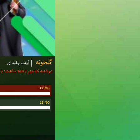
گلخونه
آرشیو برنامه ای
دوشنبه 16 مهر 1403 ساعت: 10:45 | مدت: 45 دقیقه
11:00
11:30