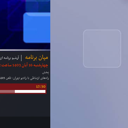
میان برنامه
آرشیو برنامه ای
چهارشنبه 16 آبان 1403 ساعت: 12:25 | مدت: 5 دقیقه
پخش
راه‌های ارتباطی با رادیو تهران: تلفن 02122652465 و 02122652466 و شماره پیامك 3000094 موج: F.M 94
12:30