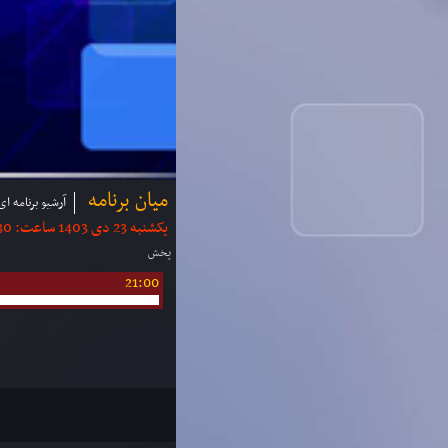
میان برنامه
آرشیو برنامه ای
یکشنبه 23 دی 1403 ساعت: 20:30 | مدت: 30 دقیقه
پخش
21:00