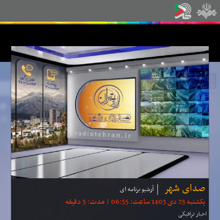
صدای شهر
آرشیو برنامه ای
یکشنبه 23 دی 1403 ساعت: 06:55 | مدت: 5 دقیقه
اخبار ترافیكی