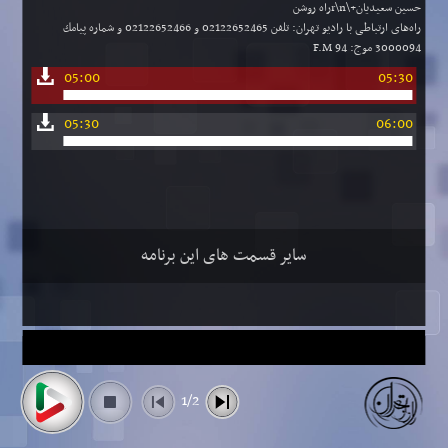
حسین سعیدیان+\r\nراه روشن
راه‌های ارتباطی با رادیو تهران: تلفن 02122652465 و 02122652466 و شماره پیامك
3000094 موج: F.M 94
05:00
05:30
05:30
06:00
سایر قسمت های این برنامه
1/2