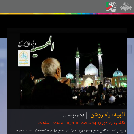
الهیه+راه روشن
آرشیو برنامه ای
یکشنبه 23 دی 1403 ساعت: 05:00 | مدت: 1 ساعت
ویژه برنامه اذانگاهی صبح رادیو تهران+\r\nاذان صبح 05:45+\r\nموذن: استاد محمد