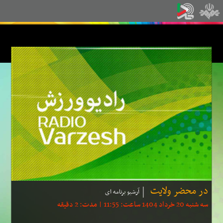
در محضر ولایت
آرشیو برنامه ای
سه شنبه 20 خرداد 1404 ساعت: 11:55 | مدت: 2 دقیقه