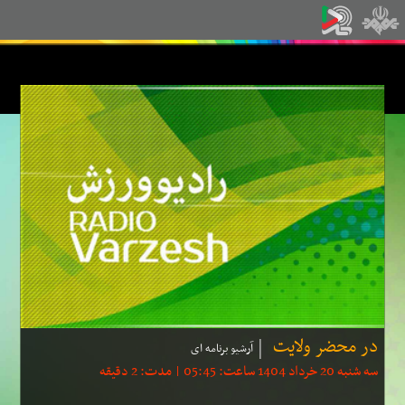
در محضر ولایت
آرشیو برنامه ای
سه شنبه 20 خرداد 1404 ساعت: 05:45 | مدت: 2 دقیقه