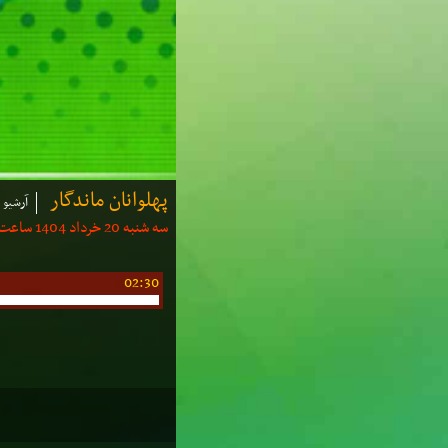
پهلوانان ماندگار
آرشیو ب
سه شنبه 20 خرداد 1404 ساعت: 02:00 | مدت: 30 دقیقه
02:30