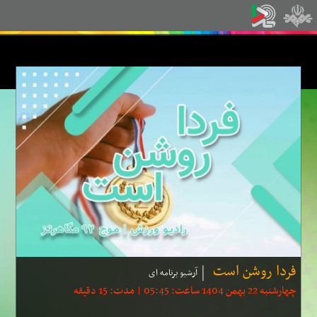
فردا روشن است
آرشیو برنامه ای
چهارشنبه 22 بهمن 1404 ساعت: 05:45 | مدت: 15 دقیقه