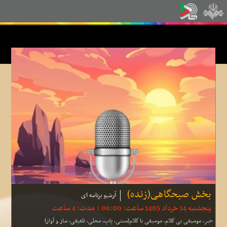
بخش صبحگاهی(زنده)
آرشیو برنامه ای
پنجشنبه 14 خرداد 1405 ساعت: 06:00 | مدت: 4 ساعت
خبر، موسیقی بی كلام، موسیقی با كلام(سنتی، پاپ، محلی، تلفیقی، ساز و آواز)