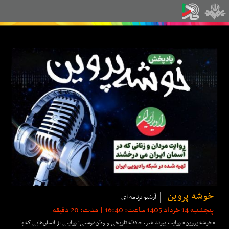
خوشه پروین
آرشیو برنامه ای
پنجشنبه 14 خرداد 1405 ساعت: 16:40 | مدت: 20 دقیقه
«خوشه پروین» روایت پیوند هنر، حافظه تاریخی و وطن‌دوستی؛ روایتی از انسان‌هایی كه با