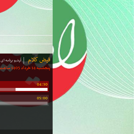
فیض كلام
آرشیو برنامه ای
پنجشنبه 14 خرداد 1405 ساعت: 04:25 | مدت: 15 دقیقه
04:30
05:00