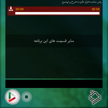
راس ساعت+فراز تلاوت+شرح و توضیح
18:00
18:30
سایر قسمت های این برنامه