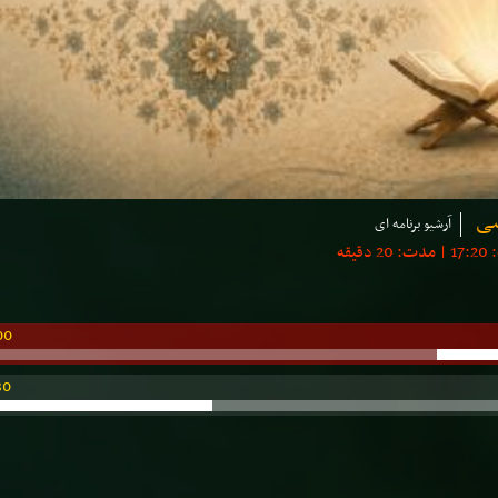
سی
آرشیو برنامه ای
00
30