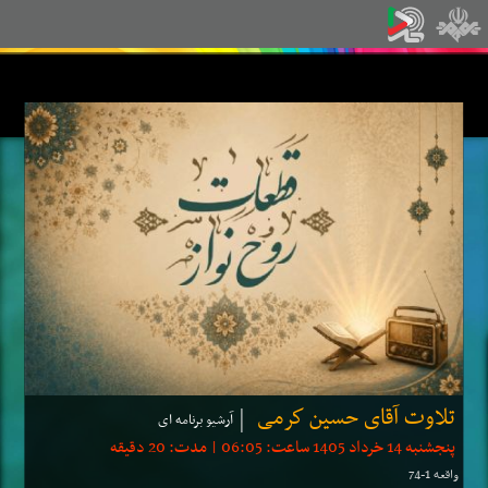
تلاوت آقای حسین كرمی
آرشیو برنامه ای
پنجشنبه 14 خرداد 1405 ساعت: 06:05 | مدت: 20 دقیقه
واقعه 1-74