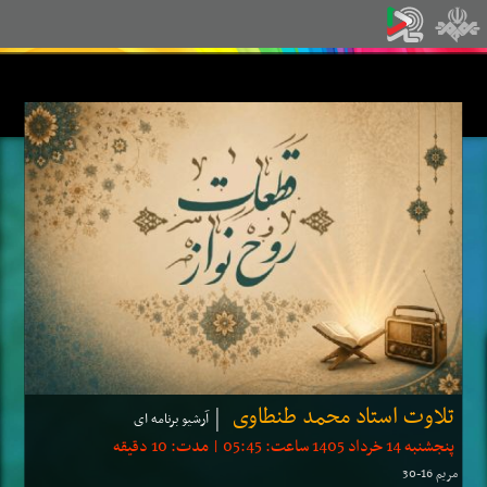
تلاوت استاد محمد طنطاوی
آرشیو برنامه ای
پنجشنبه 14 خرداد 1405 ساعت: 05:45 | مدت: 10 دقیقه
مریم 16-30