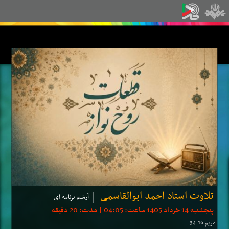
تلاوت استاد احمد ابوالقاسمی
آرشیو برنامه ای
پنجشنبه 14 خرداد 1405 ساعت: 04:05 | مدت: 20 دقیقه
مریم 16-34