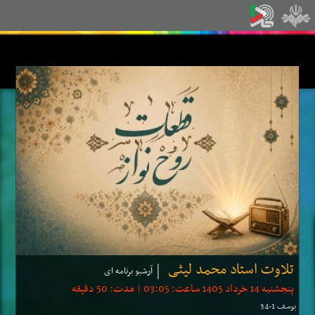
تلاوت استاد محمد لیثی
آرشیو برنامه ای
پنجشنبه 14 خرداد 1405 ساعت: 03:05 | مدت: 50 دقیقه
یوسف 1-34