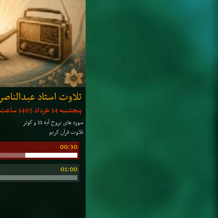
تلاوت استاد عبدالناص
پنجشنبه 14 خرداد 1405 ساعت: 00:25 | مدت: 10 دقیقه
سوره های بروج آیه 11 و كوثر
تلاوت قرآن كریم
00:30
01:00