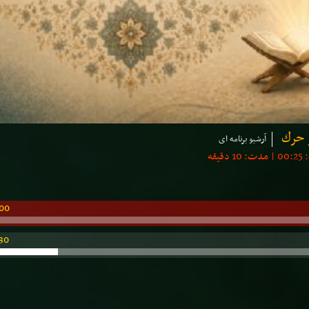
ر حرك
آرشیو برنامه ای
00
30