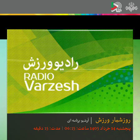
روزشمار ورزش
آرشیو برنامه ای
پنجشنبه 14 خرداد 1405 ساعت: 06:15 | مدت: 15 دقیقه