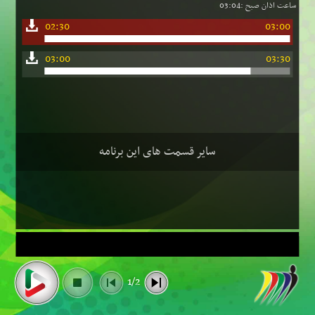
ساعت اذان صبح :03:04
02:30
03:00
03:00
03:30
سایر قسمت های این برنامه
1/2