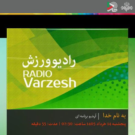
به نام خدا
آرشیو برنامه ای
پنجشنبه 14 خرداد 1405 ساعت: 02:30 | مدت: 55 دقیقه