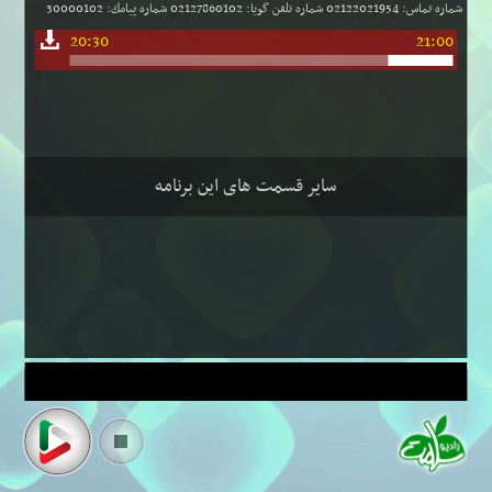
شماره تماس: 02122021954 شماره تلفن گویا: 02127860102 شماره پیامك: 30000102
20:30
21:00
سایر قسمت های این برنامه