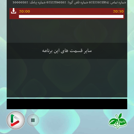
شماره تماس: 02122021954 شماره تلفن گویا: 02127860102 شماره پیامك: 30000102
20:00
20:30
سایر قسمت های این برنامه