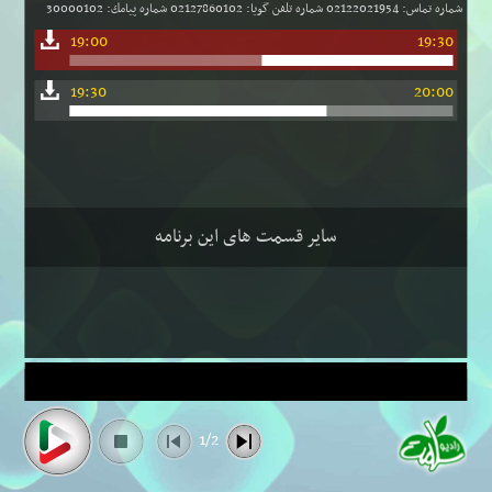
شماره تماس: 02122021954 شماره تلفن گویا: 02127860102 شماره پیامك: 30000102
19:00
19:30
19:30
20:00
سایر قسمت های این برنامه
1/2