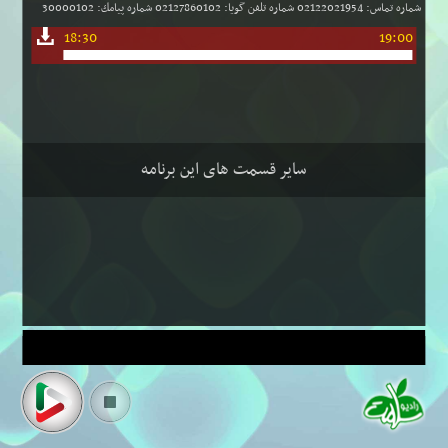
شماره تماس: 02122021954 شماره تلفن گویا: 02127860102 شماره پیامك: 30000102
18:30
19:00
سایر قسمت های این برنامه