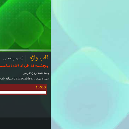
قاب واژه
آرشیو برنامه ای
پنجشنبه 14 خرداد 1405 ساعت: 15:50 | مدت: 10 دقیقه
پاسداشت زبان فارسی
شماره تماس: 02122021954 شماره تلفن گویا: 02127860102 شماره پیامك: 30000102
16:00