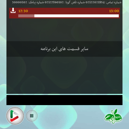
شماره تماس: 02122021954 شماره تلفن گویا: 02127860102 شماره پیامك: 30000102
12:30
13:00
سایر قسمت های این برنامه