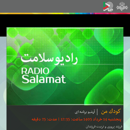
كودك من
آرشیو برنامه ای
پنجشنبه 14 خرداد 1405 ساعت: 12:35 | مدت: 25 دقیقه
فرزند پروری و تربیت فرزندان