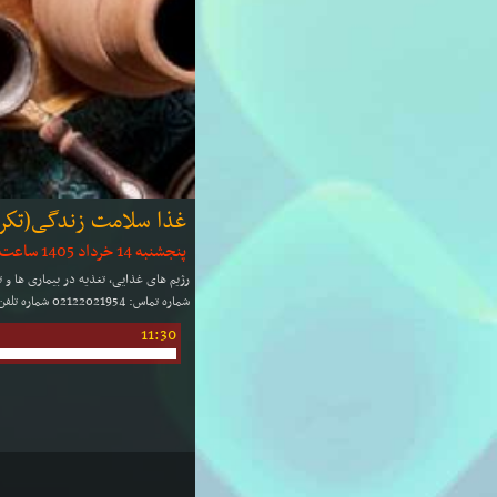
غذا سلامت زندگی(تكرا
پنجشنبه 14 خرداد 1405 ساعت: 11:00 | مدت: 30 دقیقه
رژیم های غذایی، تغذیه در بیماری ها و 
شماره تماس: 02122021954 شماره تلفن گویا: 02127860102 شماره پیامك: 30000102
11:30