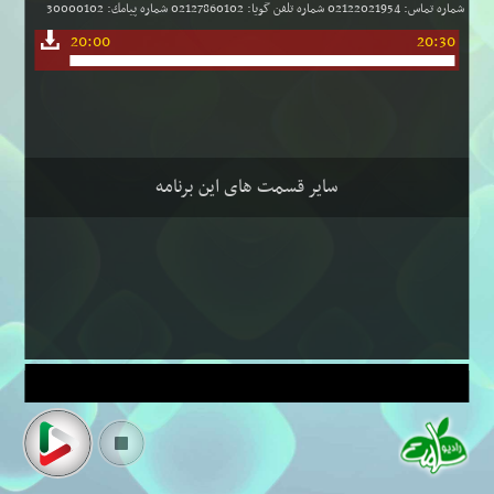
شماره تماس: 02122021954 شماره تلفن گویا: 02127860102 شماره پیامك: 30000102
20:00
20:30
سایر قسمت های این برنامه