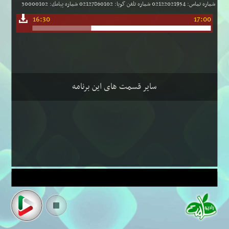
شماره تماس: 02122021954 شماره تلفن گویا: 02127860102 شماره پیامك: 30000102
16:30
17:00
سایر قسمت های این برنامه