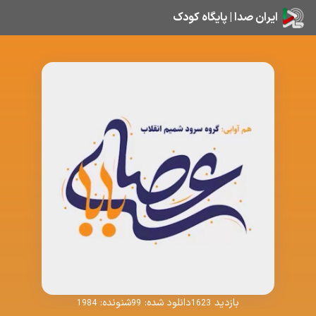
ایران صدا | پایگاه کودک
بازدید
دانلود شده:
شنونده:
1984
99
1623