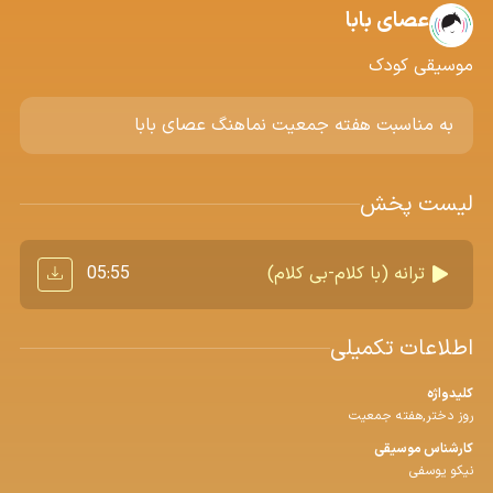
عصای بابا
موسیقی کودک
به مناسبت هفته جمعیت نماهنگ عصای بابا
لیست پخش
05:55
ترانه (با کلام-بی کلام)
اطلاعات تکمیلی
کلیدواژه
روز دختر,هفته جمعیت
کارشناس موسیقی
نیکو یوسفی