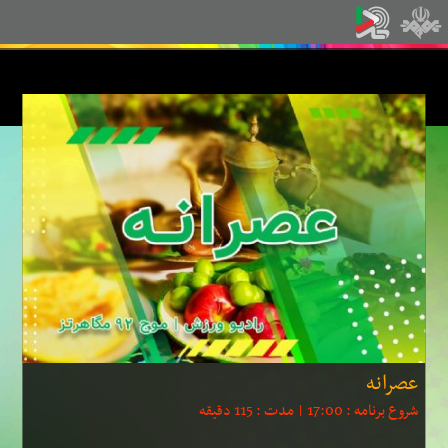
عصرانه
شروع برنامه :
17:00
| مدت :
115 دقیقه