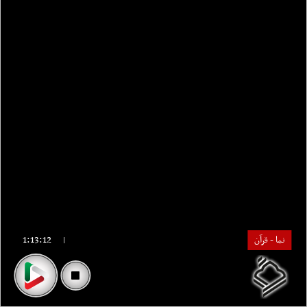
1:13:12
نما - قرآن
|