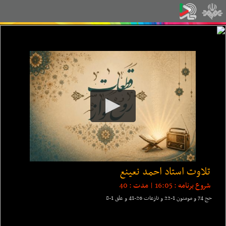
تلاوت استاد احمد نعینع
شروع برنامه :
16:05
| مدت :
40
حج 74 و مومنون 1-22 و نازعات 26-41 و علق 1-8