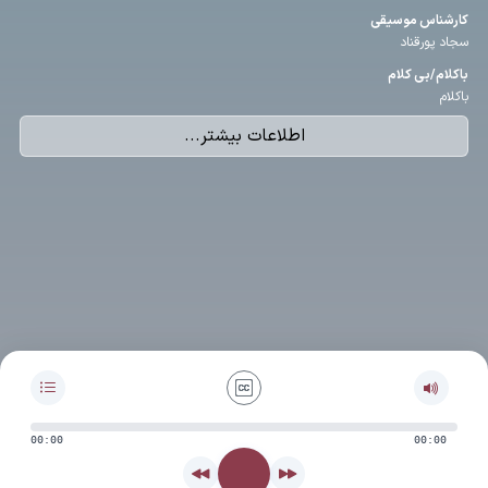
كارشناس موسیقی
سجاد پورقناد
باكلام/بی كلام
باکلام
اطلاعات بیشتر...
00:00
00:00