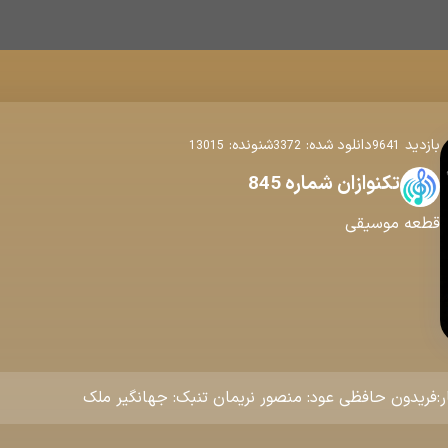
بازدید
دانلود شده:
شنونده:
13015
3372
9641
تکنوازان شماره 845
قطعه موسیقی
ار:فریدون حافظی عود: منصور نریمان تنبک: جهانگیر ملک