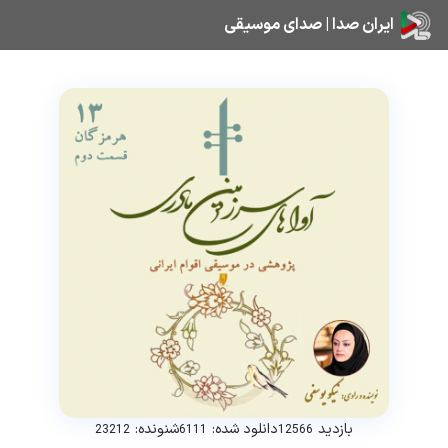
ایران صدا | صدای موسیقی
بازدید
دانلود شده:
شنونده:
23212
6111
12566