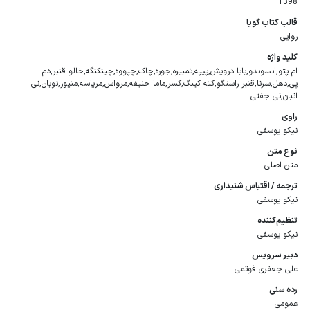
1398
قالب كتاب گویا
روایی
كلید واژه
ام پتو,انسوندو,بابا درویش,پیپه,تمبیره,جوره,چاک,چپووه,چینکنگه,خالو قنبر,دم
پی,دهل,سرنا,قنبر راستگو,کته کینگ,کسر,ماما حنیفه,مرواس,مریاسه,منیور,نوبان,نی
انبان,نی جفتی
راوی
نیکو یوسفی
نوع متن
متن اصلی
ترجمه / اقتباس شنیداری
نیکو یوسفی
تنظیم‌کننده
نیکو یوسفی
دبیر سرویس
علی جعفری فوتمی
رده سنی
عمومی