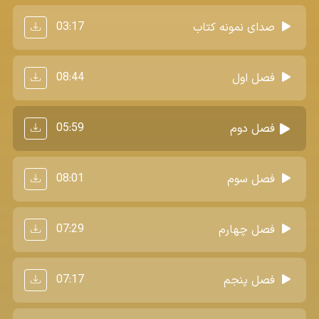
03:17
صدای نمونه کتاب
08:44
فصل اول
05:59
فصل دوم
08:01
فصل سوم
07:29
فصل چهارم
07:17
فصل پنجم