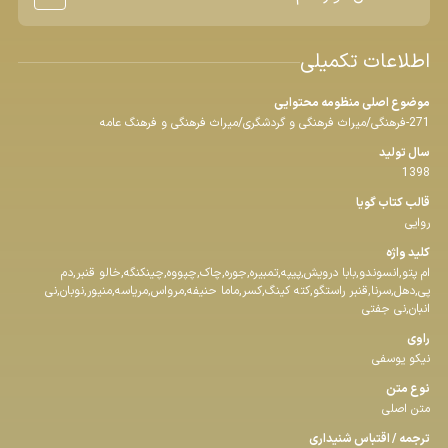
اطلاعات تکمیلی
موضوع اصلی منظومه محتوایی
271-فرهنگی/میراث فرهنگی و گردشگری/میراث فرهنگی و فرهنگ عامه
سال تولید
1398
قالب كتاب گویا
روایی
كلید واژه
ام پتو,انسوندو,بابا درویش,پیپه,تمبیره,جوره,چاک,چپووه,چینکنگه,خالو قنبر,دم
پی,دهل,سرنا,قنبر راستگو,کته کینگ,کسر,ماما حنیفه,مرواس,مریاسه,منیور,نوبان,نی
انبان,نی جفتی
راوی
نیکو یوسفی
نوع متن
متن اصلی
ترجمه / اقتباس شنیداری