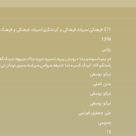
271-فرهنگی/میراث فرهنگی و گردشگری/میراث فرهنگی و فرهنگ عامه
1398
روایی
ام پتو,انسوندو,بابا درویش,پیپه,تمبیره,جوره,چاک,چپووه,چینکنگه,
راستگو,کته کینگ,کسر,ماما حنیفه,مرواس,مریاسه,منیور,نوبان,نی 
نیکو یوسفی
متن اصلی
نیکو یوسفی
نیکو یوسفی
علی جعفری فوتمی
عمومی
13