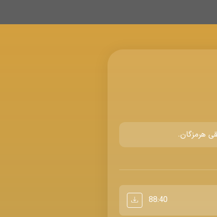
قی هرمزگان.
88:40