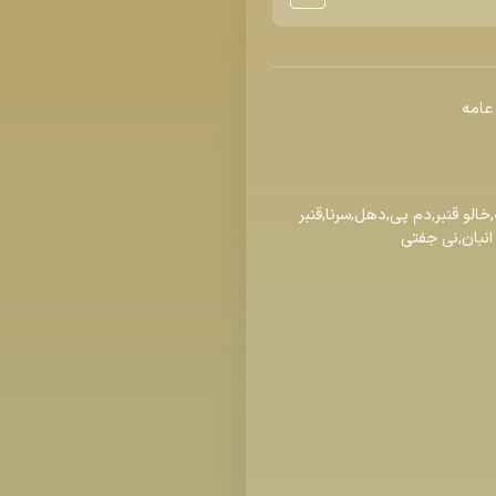
خالو قنبر,دم پی,دهل,سرنا,قنبر
انبان,نی جفتی