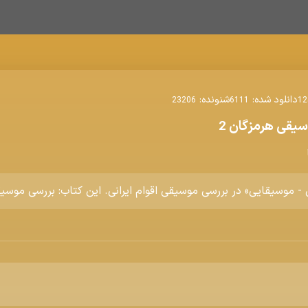
دانلود شده:
شنونده:
23206
6111
12
یقی هرمزگان 2
 موسیقایی» در بررسی موسیقی اقوام ایرانی. این کتاب: بررسی موسی