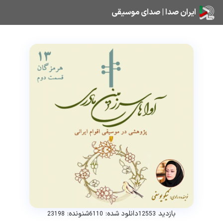
ایران صدا | صدای موسیقی
بازدید
دانلود شده:
شنونده:
23198
6110
12553