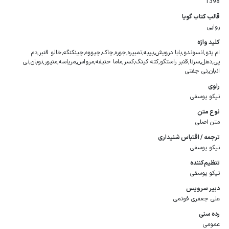
1398
قالب كتاب گویا
روایی
كلید واژه
ام پتو,انسوندو,بابا درویش,پیپه,تمبیره,جوره,چاک,چپووه,چینکنگه,خالو قنبر,دم
پی,دهل,سرنا,قنبر راستگو,کته کینگ,کسر,ماما حنیفه,مرواس,مریاسه,منیور,نوبان,نی
انبان,نی جفتی
راوی
نیکو یوسفی
نوع متن
متن اصلی
ترجمه / اقتباس شنیداری
نیکو یوسفی
تنظیم‌کننده
نیکو یوسفی
دبیر سرویس
علی جعفری فوتمی
رده سنی
عمومی