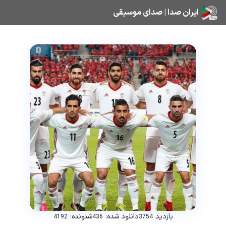
ایران صدا | صدای موسیقی
بازدید
دانلود شده:
شنونده:
4192
436
3754