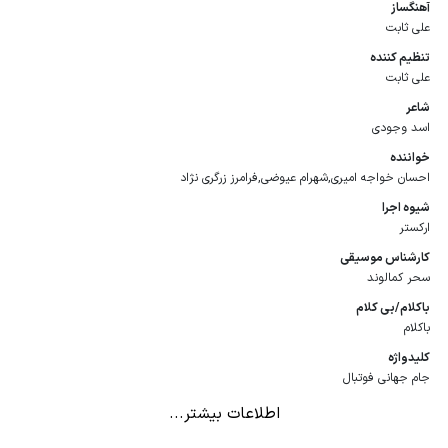
آهنگساز
علی ثابت
تنظیم كننده
علی ثابت
شاعر
اسد وجودی
خواننده
احسان خواجه امیری,شهرام عیوضی,فرامرز زرگری‌ نژاد
شیوه اجرا
ارکستر
كارشناس موسیقی
سحر کمالوند
باكلام/بی كلام
باکلام
كلیدواژه
جام جهانی فوتبال
اطلاعات بیشتر...