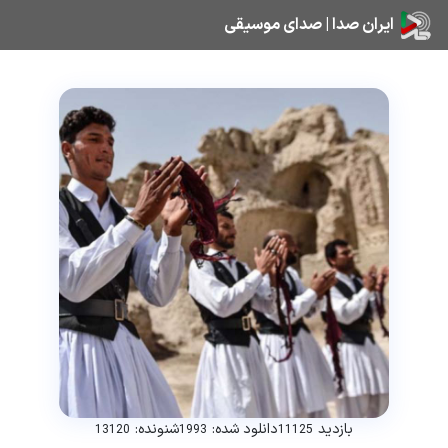
ایران صدا | صدای موسیقی
بازدید
دانلود شده:
شنونده:
13120
1993
11125