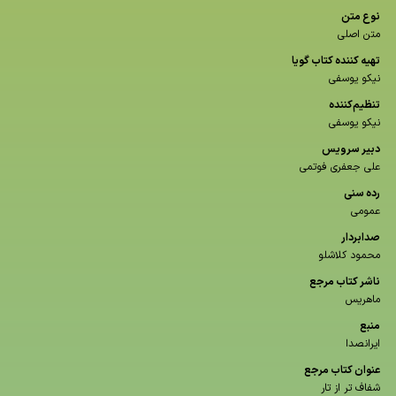
نوع متن
متن اصلی
تهیه کننده کتاب گویا
نیکو یوسفی
تنظیم‌کننده
نیکو یوسفی
دبیر سرویس
علی جعفری فوتمی
رده سنی
عمومی
صدابردار
محمود کلاشلو
ناشر كتاب مرجع
ماهریس
منبع
ایرانصدا
عنوان كتاب مرجع
شفاف تر از تار