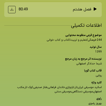
80:49
فصل هشتم
اطلاعات تکمیلی
موضوع فرعی منظومه محتوایی
244-فرهنگی/تعلیم و تربیت/کتاب و کتاب خوانی
سال تولید
1399
نویسنده اثر مرجع به زبان مرجع
شیما حدادگر اصفهانی
قالب كتاب گویا
روایی
كلید واژه
اساتید موسیقی ایران,تار,تارنوازی,خاندان فراهانی,طناز صدیفی,کوک تار,مکتب
اصفهان,موسیقی دستگاهی,موسیقی سنتی
راوی
بهروز رضوی