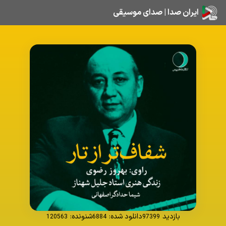
ایران صدا | صدای موسیقی
بازدید
دانلود شده:
شنونده:
120563
6884
97399