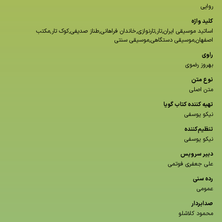
روایی
كلید واژه
اساتید موسیقی ایران,تار,تارنوازی,خاندان فراهانی,طناز صدیفی,کوک تار,مکتب
اصفهان,موسیقی دستگاهی,موسیقی سنتی
راوی
بهروز رضوی
نوع متن
متن اصلی
تهیه کننده کتاب گویا
نیکو یوسفی
تنظیم‌کننده
نیکو یوسفی
دبیر سرویس
علی جعفری فوتمی
رده سنی
عمومی
صدابردار
محمود کلاشلو