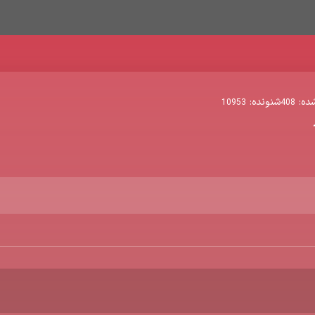
ده:
شنونده:
10953
408