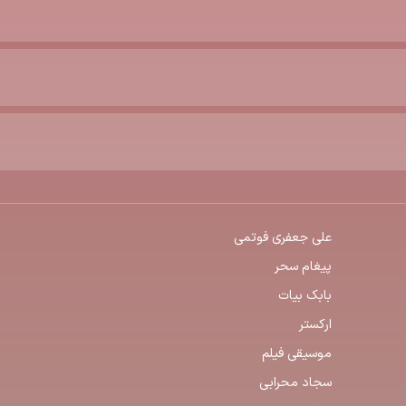
علی جعفری فوتمی
پیغام سحر
بابک بیات
ارکستر
موسیقی فیلم
سجاد محرابی