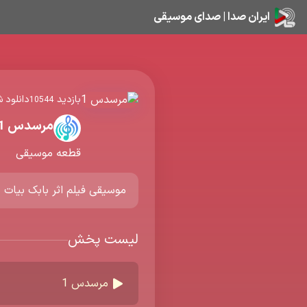
ایران صدا | صدای موسیقی
بازدید
دانلود ش
10544
مرسدس 1
قطعه موسیقی
موسیقی فیلم اثر بابک بیات
لیست پخش
مرسدس 1