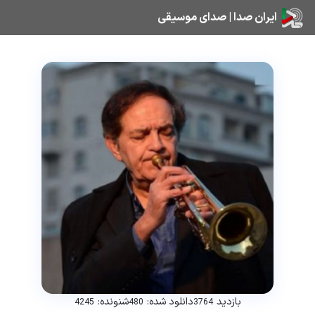
ایران صدا | صدای موسیقی
بازدید
دانلود شده:
شنونده:
4245
480
3764