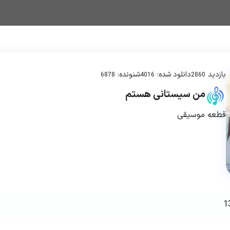
بازدید
دانلود شده:
شنونده:
6878
4016
2860
من سیستانی هستم
قطعه موسیقی