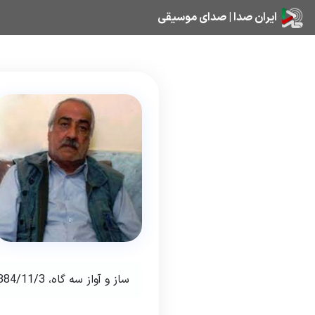
ایران صدا | صدای موسیقی
ساز و آواز سه گاه، ‏3‎‏/‎‏11‎‏/‎‏1384‎‏‎‏