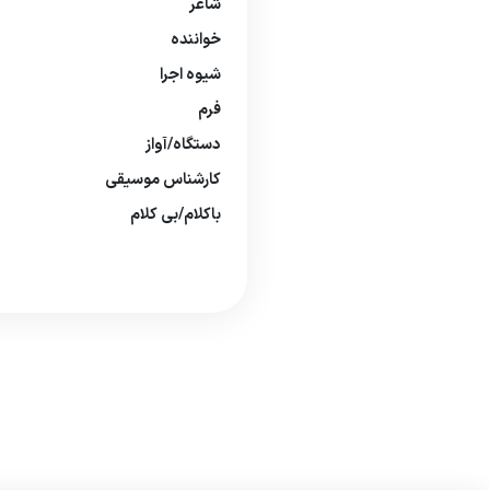
شاعر
خواننده
شیوه اجرا
فرم
دستگاه/آواز
كارشناس موسیقی
باكلام/بی كلام