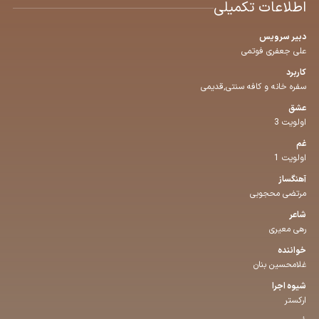
اطلاعات تکمیلی
دبیر سرویس
علی جعفری فوتمی
کاربرد
سفره خانه و کافه سنتی,قدیمی
عشق
اولویت 3
غم
اولویت 1
آهنگساز
مرتضی محجوبی
شاعر
رهی معیری
خواننده
غلامحسین بنان
شیوه اجرا
ارکستر