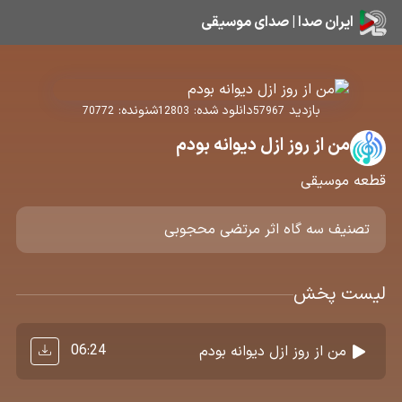
ایران صدا | صدای موسیقی
بازدید
دانلود شده:
شنونده:
70772
12803
57967
من از روز ازل دیوانه بودم
قطعه موسیقی
تصنیف سه گاه اثر مرتضی محجوبی
لیست پخش
06:24
من از روز ازل دیوانه بودم