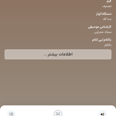
فرم
تصنیف
دستگاه/آواز
سه گاه
كارشناس موسیقی
سجاد محرابی
باكلام/بی كلام
باکلام
اطلاعات بیشتر...